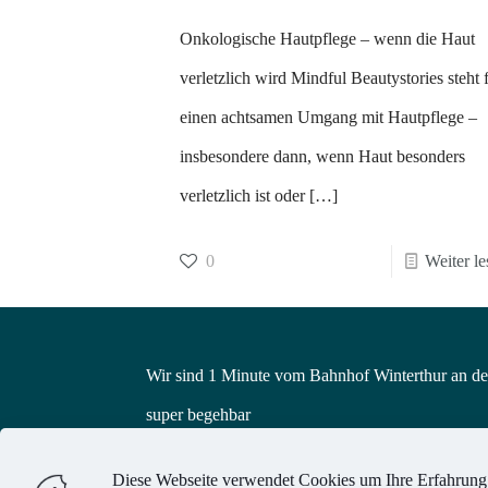
Onkologische Hautpflege – wenn die Haut
verletzlich wird Mindful Beautystories steht 
einen achtsamen Umgang mit Hautpflege –
insbesondere dann, wenn Haut besonders
verletzlich ist oder
[…]
0
Weiter le
Wir sind 1 Minute vom Bahnhof Winterthur an der
super begehbar
Diese Webseite verwendet Cookies um Ihre Erfahrung z
© 2025 KUKINTA GmbH | All Rights Reserved